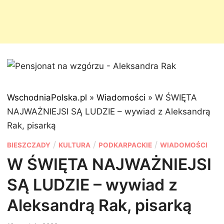
WschodniaPolska.pl
»
Wiadomości
»
W ŚWIĘTA
NAJWAŻNIEJSI SĄ LUDZIE – wywiad z Aleksandrą
Rak, pisarką
P
/
/
/
BIESZCZADY
KULTURA
PODKARPACKIE
WIADOMOŚCI
o
W ŚWIĘTA NAJWAŻNIEJSI
s
SĄ LUDZIE – wywiad z
t
e
Aleksandrą Rak, pisarką
d