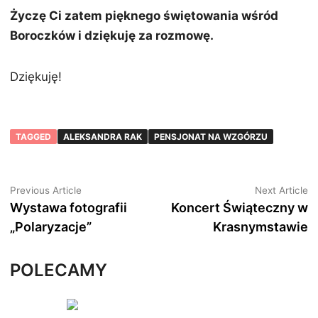
Życzę Ci zatem pięknego świętowania wśród
Boroczków i dziękuję za rozmowę.
Dziękuję!
TAGGED
ALEKSANDRA RAK
PENSJONAT NA WZGÓRZU
Nawigacja
Previous
N
Previous Article
Next Article
article:
ar
Wystawa fotografii
Koncert Świąteczny w
wpisu
„Polaryzacje”
Krasnymstawie
POLECAMY