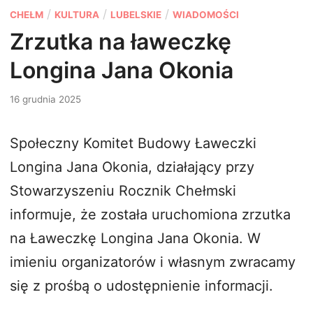
P
/
/
/
CHEŁM
KULTURA
LUBELSKIE
WIADOMOŚCI
o
Zrzutka na ławeczkę
s
Longina Jana Okonia
t
e
16 grudnia 2025
d
i
Społeczny Komitet Budowy Ławeczki
n
Longina Jana Okonia, działający przy
Stowarzyszeniu Rocznik Chełmski
informuje, że została uruchomiona zrzutka
na Ławeczkę Longina Jana Okonia. W
imieniu organizatorów i własnym zwracamy
się z prośbą o udostępnienie informacji.