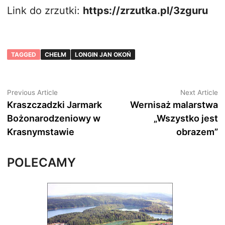
Link do zrzutki:
https://zrzutka.pl/3zguru
TAGGED
CHEŁM
LONGIN JAN OKOŃ
Nawigacja
Previous
N
Previous Article
Next Article
article:
ar
Kraszczadzki Jarmark
Wernisaż malarstwa
wpisu
Bożonarodzeniowy w
„Wszystko jest
Krasnymstawie
obrazem”
POLECAMY