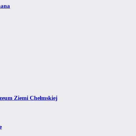
mana
zeum Ziemi Chełmskiej
e