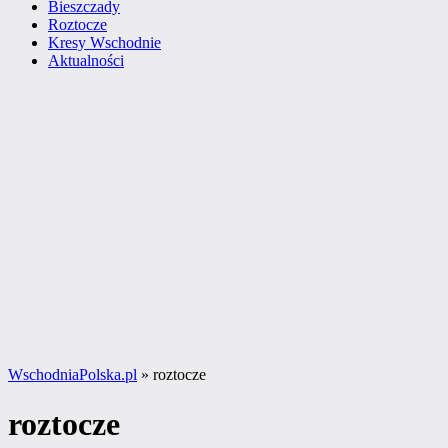
Bieszczady
Roztocze
Kresy Wschodnie
Aktualności
WschodniaPolska.pl
»
roztocze
roztocze