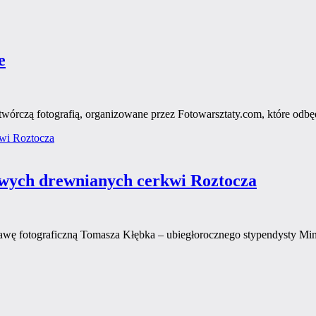
e
twórczą fotografią, organizowane przez Fotowarsztaty.com, które odb
owych drewnianych cerkwi Roztocza
ę fotograficzną Tomasza Kłębka – ubiegłorocznego stypendysty Mini