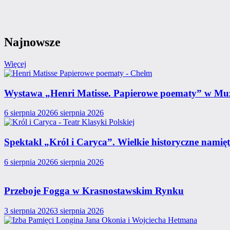
Najnowsze
Więcej
Wystawa „Henri Matisse. Papierowe poematy” w Mu
6 sierpnia 2026
6 sierpnia 2026
Spektakl „Król i Caryca”. Wielkie historyczne namię
6 sierpnia 2026
6 sierpnia 2026
Przeboje Fogga w Krasnostawskim Rynku
3 sierpnia 2026
3 sierpnia 2026