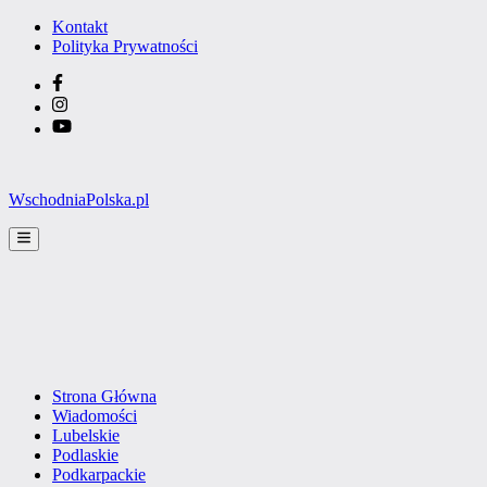
Skip
Kontakt
to
Polityka Prywatności
content
Facebook
Instagram
YouTube
WschodniaPolska.pl
Main
Menu
Strona Główna
Wiadomości
Lubelskie
Podlaskie
Podkarpackie