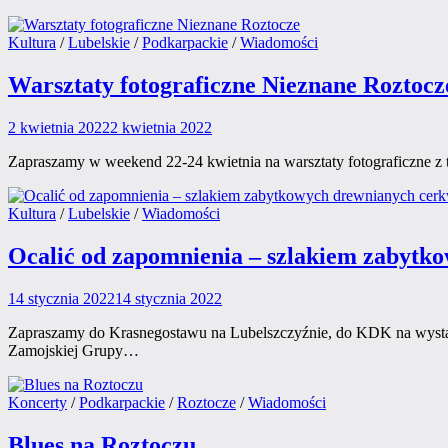
Posted
Kultura
/
Lubelskie
/
Podkarpackie
/
Wiadomości
in
Warsztaty fotograficzne Nieznane Roztocz
2 kwietnia 2022
2 kwietnia 2022
Zapraszamy w weekend 22-24 kwietnia na warsztaty fotograficzne z 
Posted
Kultura
/
Lubelskie
/
Wiadomości
in
Ocalić od zapomnienia – szlakiem zabytk
14 stycznia 2022
14 stycznia 2022
Zapraszamy do Krasnegostawu na Lubelszczyźnie, do KDK na wystaw
Zamojskiej Grupy…
Posted
Koncerty
/
Podkarpackie
/
Roztocze
/
Wiadomości
in
Blues na Roztoczu