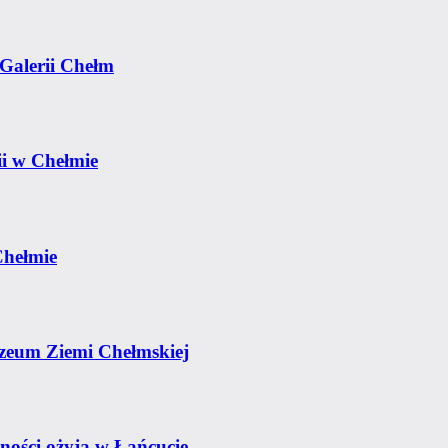
Galerii Chełm
ii w Chełmie
Chełmie
zeum Ziemi Chełmskiej
tności ożyją w Łańcucie