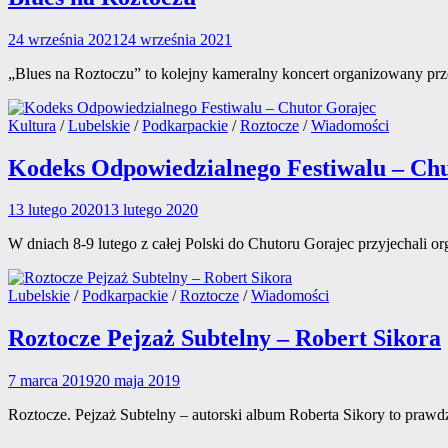
24 września 2021
24 września 2021
„Blues na Roztoczu” to kolejny kameralny koncert organizowany 
Posted
Kultura
/
Lubelskie
/
Podkarpackie
/
Roztocze
/
Wiadomości
in
Kodeks Odpowiedzialnego Festiwalu – Ch
13 lutego 2020
13 lutego 2020
W dniach 8-9 lutego z całej Polski do Chutoru Gorajec przyjechali o
Posted
Lubelskie
/
Podkarpackie
/
Roztocze
/
Wiadomości
in
Roztocze Pejzaż Subtelny – Robert Sikora
7 marca 2019
20 maja 2019
Roztocze. Pejzaż Subtelny – autorski album Roberta Sikory to prawd