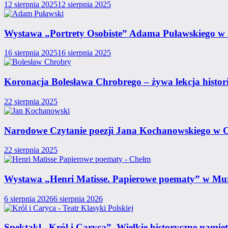
12 sierpnia 2025
12 sierpnia 2025
Wystawa „Portrety Osobiste” Adama Puławskiego w 
16 sierpnia 2025
16 sierpnia 2025
Koronacja Bolesława Chrobrego – żywa lekcja histor
22 sierpnia 2025
Narodowe Czytanie poezji Jana Kochanowskiego w 
22 sierpnia 2025
Wystawa „Henri Matisse. Papierowe poematy” w Mu
6 sierpnia 2026
6 sierpnia 2026
Spektakl „Król i Caryca”. Wielkie historyczne namię