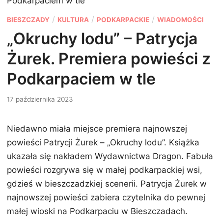
Podkarpaciem w tle
P
/
/
/
BIESZCZADY
KULTURA
PODKARPACKIE
WIADOMOŚCI
o
„Okruchy lodu” – Patrycja
s
Żurek. Premiera powieści z
t
e
Podkarpaciem w tle
d
17 października 2023
i
n
Niedawno miała miejsce premiera najnowszej
powieści Patrycji Żurek – „Okruchy lodu”. Książka
ukazała się nakładem Wydawnictwa Dragon. Fabuła
powieści rozgrywa się w małej podkarpackiej wsi,
gdzieś w bieszczadzkiej scenerii. Patrycja Żurek w
najnowszej powieści zabiera czytelnika do pewnej
małej wioski na Podkarpaciu w Bieszczadach.