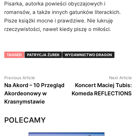
Pisarka, autorka powieści obyczajowych i
romansów, a także innych gatunków literackich.
Pisze książki mocne i prawdziwe. Nie lukruję
rzeczywistości, nawet kiedy piszę o miłości.
TAGGED
PATRYCJA ŻUREK
WYDAWNICTWO DRAGON
Nawigacja
Previous
N
Previous Article
Next Article
article:
ar
Na Akord – 10 Przegląd
Koncert Maciej Tubis:
wpisu
Akordeonowy w
Komeda REFLECTIONS
Krasnymstawie
POLECAMY