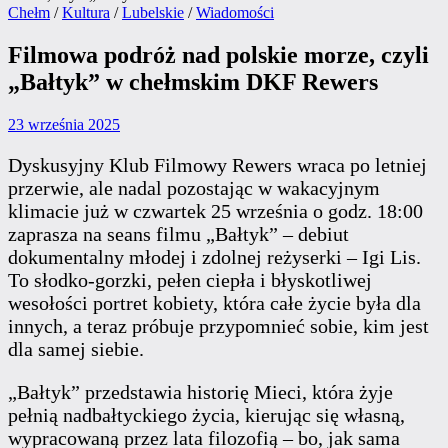
Posted
Chełm
/
Kultura
/
Lubelskie
/
Wiadomości
in
Filmowa podróż nad polskie morze, czyli
„Bałtyk” w chełmskim DKF Rewers
23 września 2025
Dyskusyjny Klub Filmowy Rewers wraca po letniej
przerwie, ale nadal pozostając w wakacyjnym
klimacie już w czwartek 25 września o godz. 18:00
zaprasza na seans filmu „Bałtyk” – debiut
dokumentalny młodej i zdolnej reżyserki – Igi Lis.
To słodko-gorzki, pełen ciepła i błyskotliwej
wesołości portret kobiety, która całe życie była dla
innych, a teraz próbuje przypomnieć sobie, kim jest
dla samej siebie.
„Bałtyk” przedstawia historię Mieci, która żyje
pełnią nadbałtyckiego życia, kierując się własną,
wypracowaną przez lata filozofią – bo, jak sama