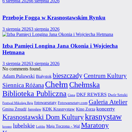
6 sierpnia 2026
6 sierpnia 2026
Przeboje Fogga w Krasnostawskim Rynku
3 sierpnia 2026
3 sierpnia 2026
Izba Pamięci Longina Jana Okonia i Wojciecha
Hetmana
3 sierpnia 2026
3 sierpnia 2026
No comments found.
bieszczady
Centrum Kultury
Adam Puławski
Białystok
Chełm
Chełmska
Siennica Różana
Biblioteka Publiczna
DKF REWERS
Dwór Sztuki
Cisna
Galeria Atelier
fotowarsztaty
Fotowarsztaty.com
Festiwal Mikołaja Reja
koncerty
Gmina Żmudź
KDK Krasnystaw
Kino Zorza
Jarosław
krasnystaw
Krasnostawski Dom Kultury
Maratony
lubelskie
Maja Toczona - Wal
krosno
Lublin