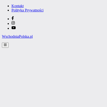
Skip
Kontakt
to
Polityka Prywatności
content
Facebook
Instagram
YouTube
WschodniaPolska.pl
Main
Menu