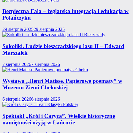
Bezpieczna Fala – żeglarska integracja i edukacja w
Polańczyku
29 sierpnia 2025
29 sierpnia 2025
Sokoliki. Ludzie bieszczadzkiego lasu II – Edward
Marszałek
7 sierpnia 2026
7 sierpnia 2026
Wystawa „Henri Matisse. Papierowe poematy” w
Muzeum Ziemi Chełmskiej
6 sierpnia 2026
6 sierpnia 2026
Spektakl „Król i Caryca”. Wielkie historyczne
namiętności ożyją w Łańcucie