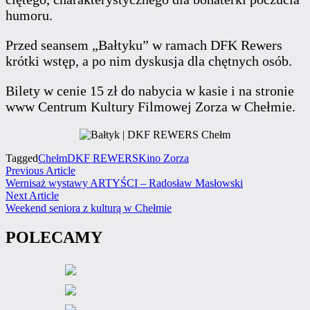
humoru.
Przed seansem „Bałtyku” w ramach DFK Rewers
krótki wstęp, a po nim dyskusja dla chętnych osób.
Bilety w cenie 15 zł do nabycia w kasie i na stronie
www Centrum Kultury Filmowej Zorza w Chełmie.
Tagged
Chełm
DKF REWERS
Kino Zorza
Nawigacja
Previous
Previous Article
article:
Wernisaż wystawy ARTYŚCI – Radosław Masłowski
wpisu
Next
Next Article
article:
Weekend seniora z kulturą w Chełmie
POLECAMY