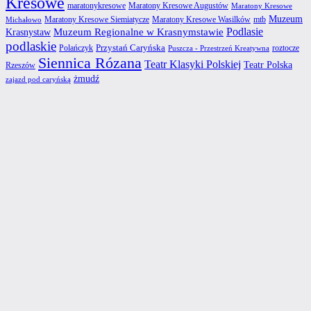
Kresowe
maratonykresowe
Maratony Kresowe Augustów
Maratony Kresowe
Muzeum
Maratony Kresowe Siemiatycze
Maratony Kresowe Wasilków
mtb
Michałowo
Podlasie
Muzeum Regionalne w Krasnymstawie
Krasnystaw
podlaskie
Przystań Caryńska
Polańczyk
roztocze
Puszcza - Przestrzeń Kreatywna
Siennica Rózana
Teatr Klasyki Polskiej
Teatr Polska
Rzeszów
żmudź
zajazd pod caryńską