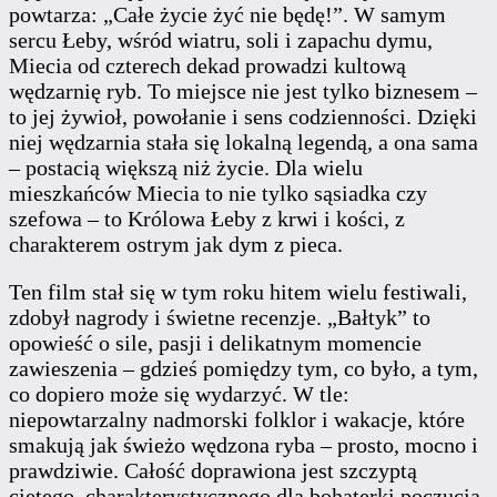
powtarza: „Całe życie żyć nie będę!”. W samym
sercu Łeby, wśród wiatru, soli i zapachu dymu,
Miecia od czterech dekad prowadzi kultową
wędzarnię ryb. To miejsce nie jest tylko biznesem –
to jej żywioł, powołanie i sens codzienności. Dzięki
niej wędzarnia stała się lokalną legendą, a ona sama
– postacią większą niż życie. Dla wielu
mieszkańców Miecia to nie tylko sąsiadka czy
szefowa – to Królowa Łeby z krwi i kości, z
charakterem ostrym jak dym z pieca.
Ten film stał się w tym roku hitem wielu festiwali,
zdobył nagrody i świetne recenzje. „Bałtyk” to
opowieść o sile, pasji i delikatnym momencie
zawieszenia – gdzieś pomiędzy tym, co było, a tym,
co dopiero może się wydarzyć. W tle:
niepowtarzalny nadmorski folklor i wakacje, które
smakują jak świeżo wędzona ryba – prosto, mocno i
prawdziwie. Całość doprawiona jest szczyptą
ciętego, charakterystycznego dla bohaterki poczucia