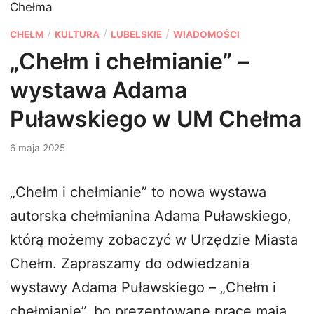
Chełma
P
/
/
/
CHEŁM
KULTURA
LUBELSKIE
WIADOMOŚCI
o
„Chełm i chełmianie” –
s
wystawa Adama
t
e
Puławskiego w UM Chełma
d
6 maja 2025
i
n
„Chełm i chełmianie” to nowa wystawa
autorska chełmianina Adama Puławskiego,
którą możemy zobaczyć w Urzędzie Miasta
Chełm. Zapraszamy do odwiedzania
wystawy Adama Puławskiego – „Chełm i
chełmianie”, bo prezentowane prace mają