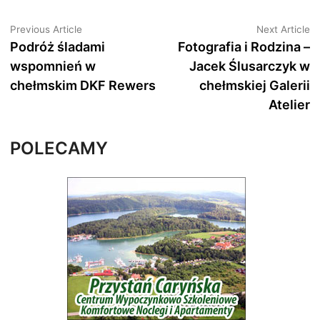
Nawigacja
Previous
N
Previous Article
Next Article
article:
ar
Podróż śladami
Fotografia i Rodzina –
wpisu
wspomnień w
Jacek Ślusarczyk w
chełmskim DKF Rewers
chełmskiej Galerii
Atelier
POLECAMY