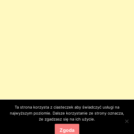
Ta strona korzysta z ciasteczek aby świadczyć usługi na
najwyższym poziomie. Dalsze korzystanie ze strony oznacza,
że zgadzasz się na ich użycie.
Zgoda
WschodniaPolska.pl
Powered by
WordPress
and
BNM
.