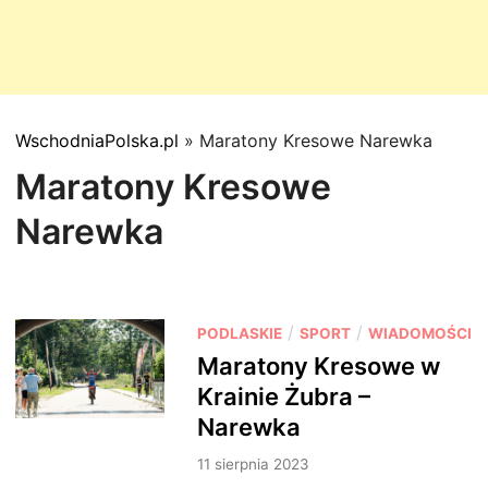
WschodniaPolska.pl
»
Maratony Kresowe Narewka
Maratony Kresowe
Narewka
P
/
/
PODLASKIE
SPORT
WIADOMOŚCI
o
Maratony Kresowe w
s
Krainie Żubra –
t
Narewka
e
d
11 sierpnia 2023