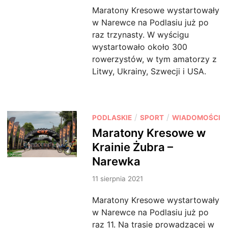
i
Maratony Kresowe wystartowały
n
w Narewce na Podlasiu już po
raz trzynasty. W wyścigu
wystartowało około 300
rowerzystów, w tym amatorzy z
Litwy, Ukrainy, Szwecji i USA.
P
/
/
PODLASKIE
SPORT
WIADOMOŚCI
o
Maratony Kresowe w
s
Krainie Żubra –
t
Narewka
e
d
11 sierpnia 2021
i
Maratony Kresowe wystartowały
n
w Narewce na Podlasiu już po
raz 11. Na trasie prowadzącej w