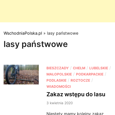
WschodniaPolska.pl
»
lasy państwowe
lasy państwowe
P
/
/
/
BIESZCZADY
CHEŁM
LUBELSKIE
o
/
/
MAŁOPOLSKIE
PODKARPACKIE
s
/
/
PODLASKIE
ROZTOCZE
t
WIADOMOŚCI
e
Zakaz wstępu do lasu
d
3 kwietnia 2020
i
n
Niestety mamy kolejny zakaz