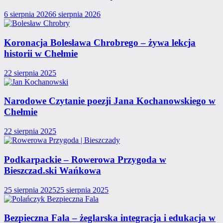
6 sierpnia 2026
6 sierpnia 2026
Koronacja Bolesława Chrobrego – żywa lekcja
historii w Chełmie
22 sierpnia 2025
Narodowe Czytanie poezji Jana Kochanowskiego w
Chełmie
22 sierpnia 2025
Podkarpackie – Rowerowa Przygoda w
Bieszczad.ski Wańkowa
25 sierpnia 2025
25 sierpnia 2025
Bezpieczna Fala – żeglarska integracja i edukacja w