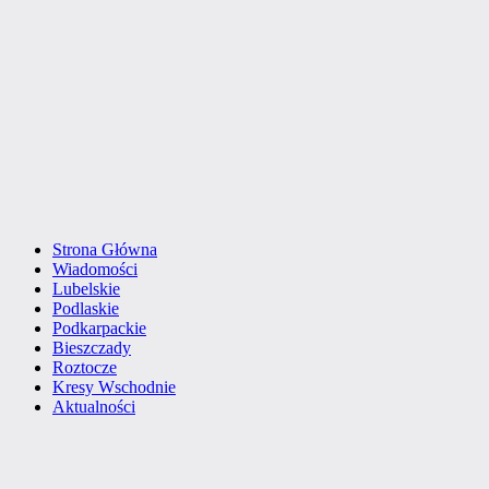
Strona Główna
Wiadomości
Lubelskie
Podlaskie
Podkarpackie
Bieszczady
Roztocze
Kresy Wschodnie
Aktualności