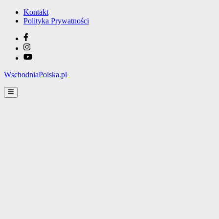
Skip
Kontakt
to
Polityka Prywatności
content
Facebook
Instagram
YouTube
WschodniaPolska.pl
Main
Menu