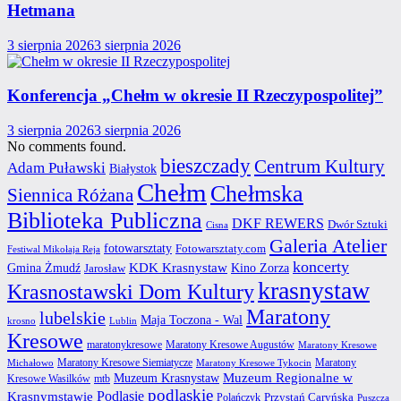
Hetmana
3 sierpnia 2026
3 sierpnia 2026
Konferencja „Chełm w okresie II Rzeczypospolitej”
3 sierpnia 2026
3 sierpnia 2026
No comments found.
bieszczady
Centrum Kultury
Adam Puławski
Białystok
Chełm
Chełmska
Siennica Różana
Biblioteka Publiczna
DKF REWERS
Dwór Sztuki
Cisna
Galeria Atelier
fotowarsztaty
Fotowarsztaty.com
Festiwal Mikołaja Reja
koncerty
Gmina Żmudź
KDK Krasnystaw
Kino Zorza
Jarosław
krasnystaw
Krasnostawski Dom Kultury
Maratony
lubelskie
Maja Toczona - Wal
krosno
Lublin
Kresowe
maratonykresowe
Maratony Kresowe Augustów
Maratony Kresowe
Maratony Kresowe Siemiatycze
Maratony
Michałowo
Maratony Kresowe Tykocin
Muzeum Regionalne w
Muzeum Krasnystaw
Kresowe Wasilków
mtb
podlaskie
Podlasie
Krasnymstawie
Przystań Caryńska
Polańczyk
Puszcza