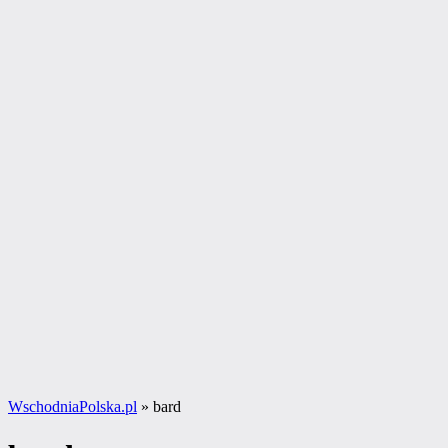
WschodniaPolska.pl
»
bard