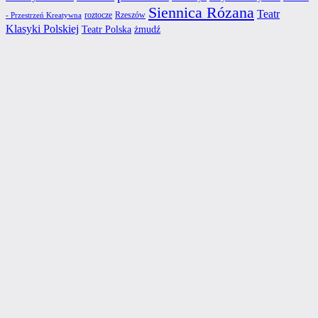
Siennica Rózana
Teatr
roztocze
Rzeszów
- Przestrzeń Kreatywna
Klasyki Polskiej
Teatr Polska
żmudź