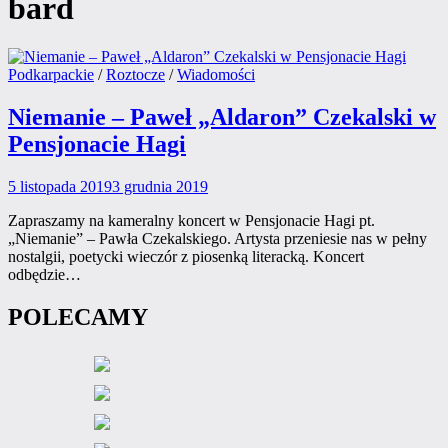
bard
Posted
Podkarpackie
/
Roztocze
/
Wiadomości
in
Niemanie – Paweł „Aldaron” Czekalski w
Pensjonacie Hagi
5 listopada 2019
3 grudnia 2019
Zapraszamy na kameralny koncert w Pensjonacie Hagi pt.
„Niemanie” – Pawła Czekalskiego. Artysta przeniesie nas w pełny
nostalgii, poetycki wieczór z piosenką literacką. Koncert
odbędzie…
POLECAMY