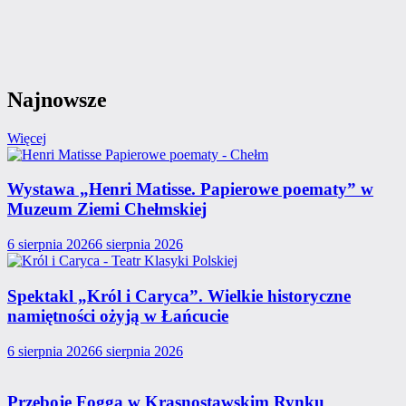
Najnowsze
Więcej
Wystawa „Henri Matisse. Papierowe poematy” w
Muzeum Ziemi Chełmskiej
6 sierpnia 2026
6 sierpnia 2026
Spektakl „Król i Caryca”. Wielkie historyczne
namiętności ożyją w Łańcucie
6 sierpnia 2026
6 sierpnia 2026
Przeboje Fogga w Krasnostawskim Rynku